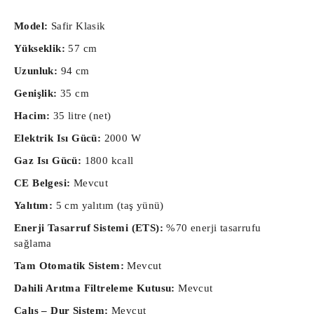
Model:
Safir Klasik
Yükseklik:
57 cm
Uzunluk:
94 cm
Genişlik:
35 cm
Hacim:
35 litre (net)
Elektrik Isı Gücü:
2000 W
Gaz Isı Gücü:
1800 kcall
CE Belgesi:
Mevcut
Yalıtım:
5 cm yalıtım (taş yünü)
Enerji Tasarruf Sistemi (ETS):
%70 enerji tasarrufu
sağlama
Tam Otomatik Sistem:
Mevcut
Dahili Arıtma Filtreleme Kutusu:
Mevcut
Çalış – Dur Sistem:
Mevcut