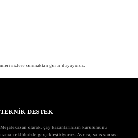
zümleri sizlere sunmaktan gurur duyuyoruz.
TEKNİK DESTEK
Meşalekazan olarak, çay kazanlarınızın kurulumunu
uzman ekibimizle gerçekleştiriyoruz. Ayrıca, satış sonrası