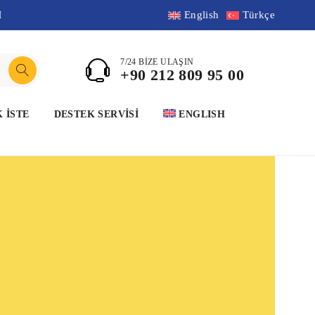
M
English
Türkçe
7/24 BİZE ULAŞIN
+90 212 809 95 00
K İSTE
DESTEK SERVİSİ
ENGLISH