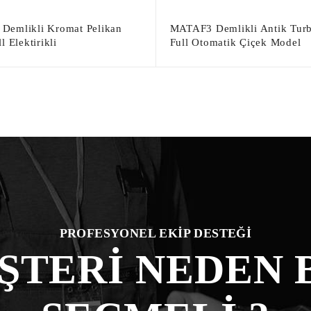
Demlikli Kromat Pelikan
MATAF3 Demlikli Antik Turb
l Elektirikli
Full Otomatik Çiçek Model
PROFESYONEL EKİP DESTEĞİ
ŞTERİ NEDEN B