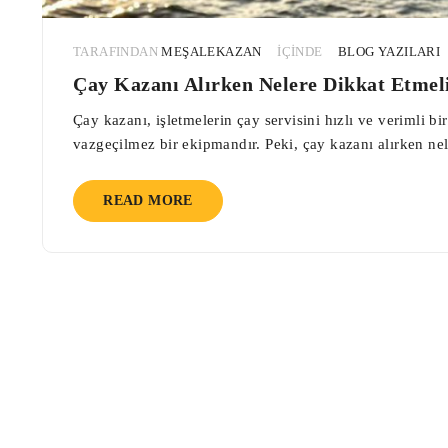
TARAFINDAN
MEŞALEKAZAN
IÇINDE
BLOG YAZILARI
Çay Kazanı Alırken Nelere Dikkat Etmeli
Çay kazanı, işletmelerin çay servisini hızlı ve verimli bi
vazgeçilmez bir ekipmandır. Peki, çay kazanı alırken ne
READ MORE