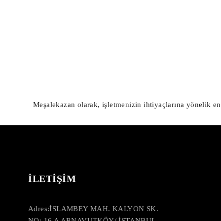
Meşalekazan olarak, işletmenizin ihtiyaçlarına yönelik en
İLETİŞİM
Adres:
İSLAMBEY MAH. KALYON SK.
NO: 16 A ARNAVUTKÖY/ İSTANBUL