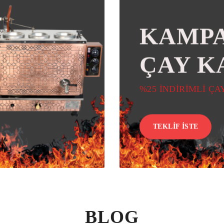
KAMPA
ÇAY K
%25 İNDİRİMLİ Ç
TEKLIF İSTE
BLOG