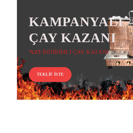
KAMPANYALI
ÇAY KAZANI
%25
İNDİRİMLİ ÇAY KAZANI
TEKLİF İSTE