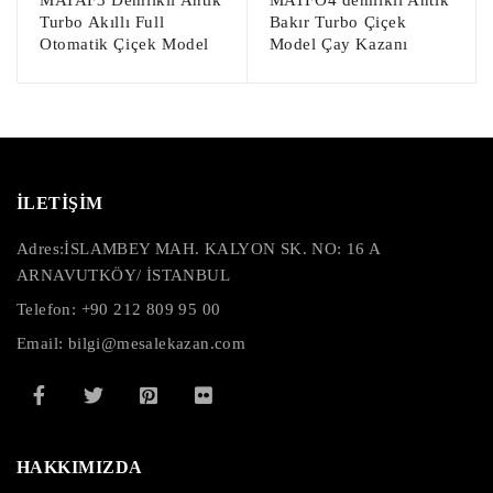
MATAF3 Demlikli Antik
MATFO4 demlikli Antik
Turbo Akıllı Full
Bakır Turbo Çiçek
Otomatik Çiçek Model
Model Çay Kazanı
İLETİŞİM
Adres:
İSLAMBEY MAH. KALYON SK. NO: 16 A
ARNAVUTKÖY/ İSTANBUL
Telefon: +90 212 809 95 00
Email: bilgi@mesalekazan.com
HAKKIMIZDA