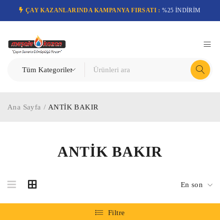
ÇAY KAZANLARINDA KAMPANYA FIRSATI :
%25 İNDİRİM
Ana Sayfa
/
ANTİK BAKIR
ANTİK BAKIR
En son
Filtre