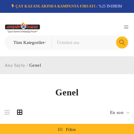
ÇAY KAZANLARINDA KAMPANYA FIRSATI :
%25 İNDİRİM
Ana Sayfa
/
Genel
Genel
En son
Filtre