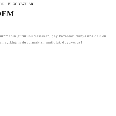
NDE
BLOG YAZILARI
DEM
ı sunmanın gururunu yaşarken, çay kazanları dünyasına dair en
zun açıldığını duyurmaktan mutluluk duyuyoruz!