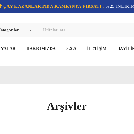
ÇAY KAZANLARINDA KAMPANYA FIRSATI :
%25 İNDİRİ
NYALAR
HAKKIMIZDA
S.S.S
İLETIŞIM
BAYILI
Arşivler