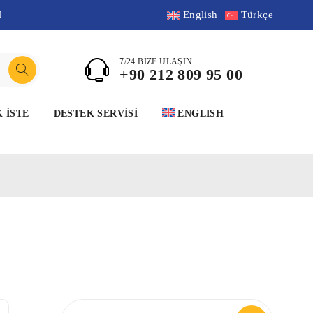
M
English
Türkçe
7/24 BİZE ULAŞIN
+90 212 809 95 00
K İSTE
DESTEK SERVİSİ
ENGLISH