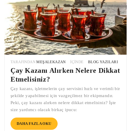
TARAFINDAN
MEŞALEKAZAN
IÇINDE
BLOG YAZILARI
Çay Kazanı Alırken Nelere Dikkat
Etmelisiniz?
Çay kazanı, işletmelerin çay servisini hızlı ve verimli bir
şekilde yapabilmesi için vazgeçilmez bir ekipmandır.
Peki, çay kazanı alırken nelere dikkat etmelisiniz? İşte
size yardımcı olacak birkaç ipucu:
DAHA FAZLA OKU