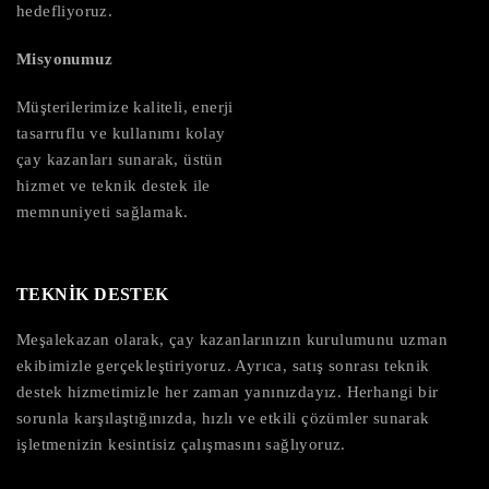
hedefliyoruz.
Misyonumuz
Müşterilerimize kaliteli, enerji
tasarruflu ve kullanımı kolay
çay kazanları sunarak, üstün
hizmet ve teknik destek ile
memnuniyeti sağlamak.
TEKNİK DESTEK
Meşalekazan olarak, çay kazanlarınızın kurulumunu uzman
ekibimizle gerçekleştiriyoruz. Ayrıca, satış sonrası teknik
destek hizmetimizle her zaman yanınızdayız. Herhangi bir
sorunla karşılaştığınızda, hızlı ve etkili çözümler sunarak
işletmenizin kesintisiz çalışmasını sağlıyoruz.