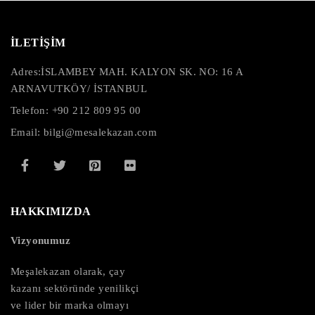
İLETİŞİM
Adres:
İSLAMBEY MAH. KALYON SK. NO: 16 A
ARNAVUTKÖY/ İSTANBUL
Telefon: +90 212 809 95 00
Email: bilgi@mesalekazan.com
HAKKIMIZDA
Vizyonumuz
Meşalekazan olarak, çay
kazanı sektöründe yenilikçi
ve lider bir marka olmayı