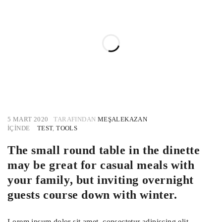
5 MART 2020
TARAFINDAN
MEŞALEKAZAN
IÇINDE
TEST
,
TOOLS
The small round table in the dinette
may be great for casual meals with
your family, but inviting overnight
guests course down with winter.
Lorem ipsum dolor sit amet, consectetur adipiscing elit.