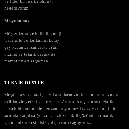
ve lider bir marka olmayı
hedefliyoruz.
Misyonumuz
Müşterilerimize kaliteli, enerji
tasarruflu ve kullanımı kolay
çay kazanları sunarak, üstün
hizmet ve teknik destek ile
memnuniyeti sağlamak.
TEKNİK DESTEK
Meşalekazan olarak, çay kazanlarınızın kurulumunu uzman
ekibimizle gerçekleştiriyoruz. Ayrıca, satış sonrası teknik
destek hizmetimizle her zaman yanınızdayız. Herhangi bir
sorunla karşılaştığınızda, hızlı ve etkili çözümler sunarak
işletmenizin kesintisiz çalışmasını sağlıyoruz.