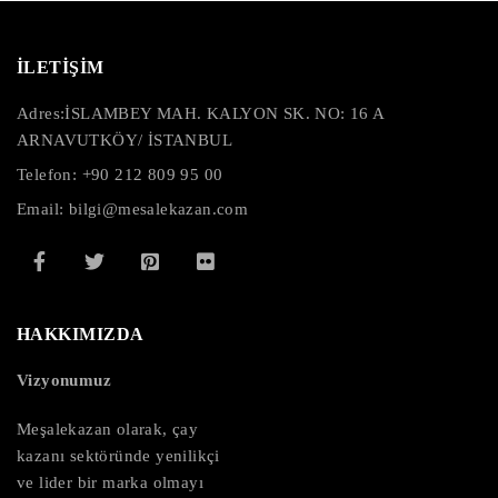
İLETİŞİM
Adres:
İSLAMBEY MAH. KALYON SK. NO: 16 A
ARNAVUTKÖY/ İSTANBUL
Telefon: +90 212 809 95 00
Email: bilgi@mesalekazan.com
HAKKIMIZDA
Vizyonumuz
Meşalekazan olarak, çay
kazanı sektöründe yenilikçi
ve lider bir marka olmayı