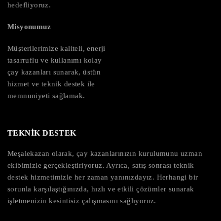
hedefliyoruz.
Misyonumuz
Müşterilerimize kaliteli, enerji
tasarruflu ve kullanımı kolay
çay kazanları sunarak, üstün
hizmet ve teknik destek ile
memnuniyeti sağlamak.
TEKNİK DESTEK
Meşalekazan olarak, çay kazanlarınızın kurulumunu uzman
ekibimizle gerçekleştiriyoruz. Ayrıca, satış sonrası teknik
destek hizmetimizle her zaman yanınızdayız. Herhangi bir
sorunla karşılaştığınızda, hızlı ve etkili çözümler sunarak
işletmenizin kesintisiz çalışmasını sağlıyoruz.